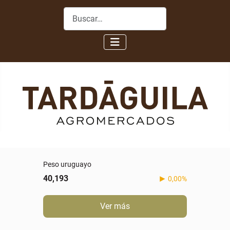
Buscar
Peso uruguayo
40,193
0,00%
Ver más