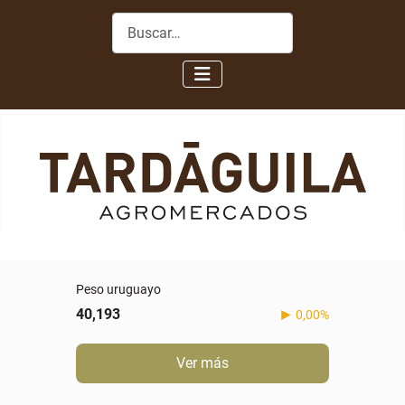
Buscar
Peso uruguayo
40,193
0,00%
Ver más