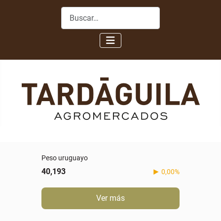
Buscar
Peso uruguayo
40,193
0,00%
Ver más