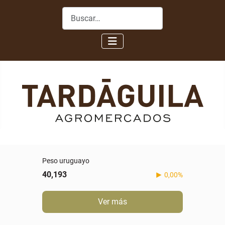
Buscar
Peso uruguayo
40,193
0,00%
Ver más