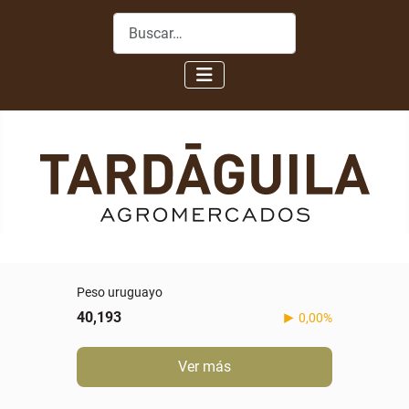
Buscar
Peso uruguayo
40,193
0,00%
Ver más