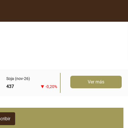
Soja (nov-26)
Ver más
437
-0,20%