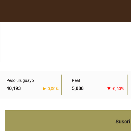
Peso uruguayo
Real
40,193
5,088
0,00%
-0,60%
Suscri