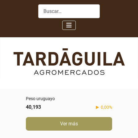
Buscar
Peso uruguayo
40,193
0,00%
Ver más