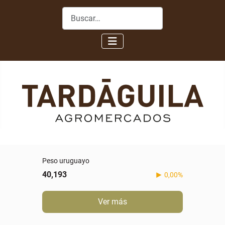
Buscar
Peso uruguayo
40,193
0,00%
Ver más