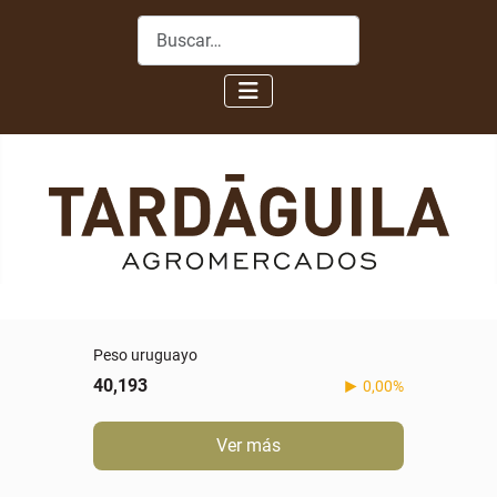
Buscar
Peso uruguayo
40,193
0,00%
Ver más