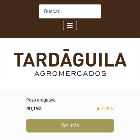
Buscar
Peso uruguayo
40,193
0,00%
Ver más