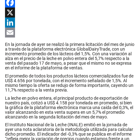
Facebook
X
LinkedIn
Email
En la jornada de ayer se realizó la primera licitación del mes de junio
a través de la plataforma electrónica GlobalDairyTrade, con un
incremento promedio de los lácteos del 1,5%. Con una variación al
alza en el precio de la leche en polvo entera del 5,7% respecto a la
venta del pasado 17 de mayo, a pesar que el mismo no se expresa
en el informe de la plataforma de ventas.
El promedio de todos los productos lácteos comercializados fue de
US$ 4.656 por tonelada, con el incremento señalado de 1,5%. Al
mismo tiempo la oferta se redujo de forma importante, cayendo un
11,7% respecto a la venta previa.
La leche en polvo entera, el principal producto de exportación de
nuestro país, cotizó a US$ 4.158 por tonelada en promedio, si bien
la gráfica de la plataforma electrónica marca una caída del 0,3%, el
valor alcanzando en esta venta supera en un 5,7% el promedio
alcanzando en la segunda licitación del mes de mayo.
El Instituto Nacional de la Leche (INALE) emitió en la jornada de
ayer una nota aclaratoria de la metodología utilizada para calcular
dicho promedio. El indicador del -0,3% que se publica en el informe
“refleja mejor la variación de precios cuando estamos frente a un