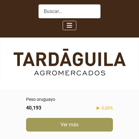
Buscar
Peso uruguayo
40,193
0,00%
Ver más