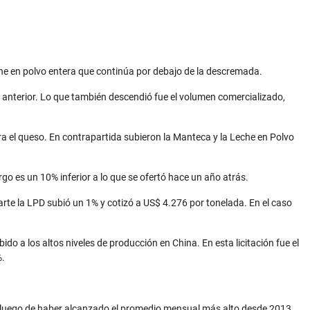
leche en polvo entera que continúa por debajo de la descremada.
ta anterior. Lo que también descendió fue el volumen comercializado,
para el queso. En contrapartida subieron la Manteca y la Leche en Polvo
go es un 10% inferior a lo que se ofertó hace un año atrás.
parte la LPD subió un 1% y cotizó a US$ 4.276 por tonelada. En el caso
do a los altos niveles de producción en China. En esta licitación fue el
%.
ón, luego de haber alcanzado el promedio mensual más alto desde 2013