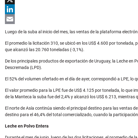
X
LinkedIn
Email
Luego de la suba al inicio del mes, las ventas de la plataforma electr
El promedio la licitación 310, se ubicó en los US$ 4.600 por tonelada,
que alcanzó las 20.760 toneladas (-3,1%).
De los principales productos de exportación de Uruguay, la Leche en Pol
Descremada (LPD).
El 52% del volumen ofertado en el día de ayer, correspondió a LPE, lo 
El valor promedio para la LPE fue de US$ 4.125 por tonelada, lo que imp
de la Manteca la suba fue del 2,4% y alcanzó los US$ 6.213, mientras 
El norte de Asía continúa siendo el principal destino para las ventas d
destino para el 46,4% del total comercializado, cuando la participació
Leche en Polvo Entera
Durante el mes de junio, luego de las dos licitaciones, el promedio d