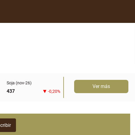
Soja (nov-26)
Ver más
437
-0,20%