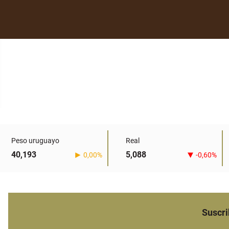
Peso uruguayo
Real
40,193
5,088
0,00%
-0,60%
Suscri