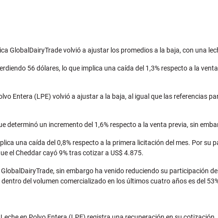
ónica GlobalDairyTrade volvió a ajustar los promedios a la baja, con una 
 perdiendo 56 dólares, lo que implica una caída del 1,3% respecto a la ven
vo Entera (LPE) volvió a ajustar a la baja, al igual que las referencias 
que determinó un incremento del 1,6% respecto a la venta previa, sin embar
lica una caída del 0,8% respecto a la primera licitación del mes. Por su 
que el Cheddar cayó 9% tras cotizar a US$ 4.875.
e GlobalDairyTrade, sin embargo ha venido reduciendo su participación debi
n dentro del volumen comercializado en los últimos cuatro años es del 53
e la Leche en Polvo Entera (LPE) registra una recuperación en su cotizaci