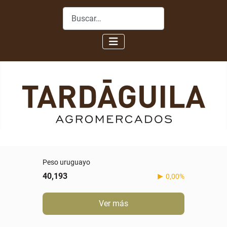
Buscar
Peso uruguayo
40,193
0,00%
Ver más