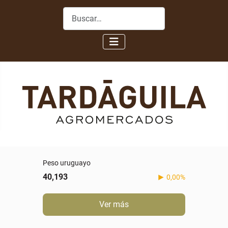
Buscar
Peso uruguayo
40,193
0,00%
Ver más