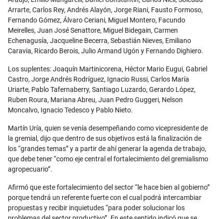
Arrarte, Carlos Rey, Andrés Alayón, Jorge Riani, Fausto Formoso,
Fernando Gómez, Álvaro Ceriani, Miguel Montero, Facundo
Meirelles, Juan José Senattore, Miguel Bidegain, Carmen
Echenagusía, Jacqueline Becerra, Sebastián Nieves, Emiliano
Caravia, Ricardo Berois, Julio Armand Ugón y Fernando Dighiero.
Los suplentes: Joaquín Martinicorena, Héctor Mario Eugui, Gabriel
Castro, Jorge Andrés Rodríguez, Ignacio Russi, Carlos María
Uriarte, Pablo Tafernaberry, Santiago Luzardo, Gerardo López,
Ruben Roura, Mariana Abreu, Juan Pedro Guggeri, Nelson
Moncalvo, Ignacio Tedesco y Pablo Nieto.
Martín Uría, quien se venía desempeñando como vicepresidente de
la gremial, dijo que dentro de sus objetivos está la finalización de
los “grandes temas” y a partir de ahí generar la agenda de trabajo,
que debe tener “como eje central el fortalecimiento del gremialismo
agropecuario”.
Afirmó que este fortalecimiento del sector “le hace bien al gobierno”
porque tendrá un referente fuerte con el cual podrá intercambiar
propuestas y recibir inquietudes “para poder solucionar los
problemas del sector productivo”. En este sentido indicó que se