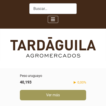
Buscar
Peso uruguayo
40,193
0,00%
Ver más