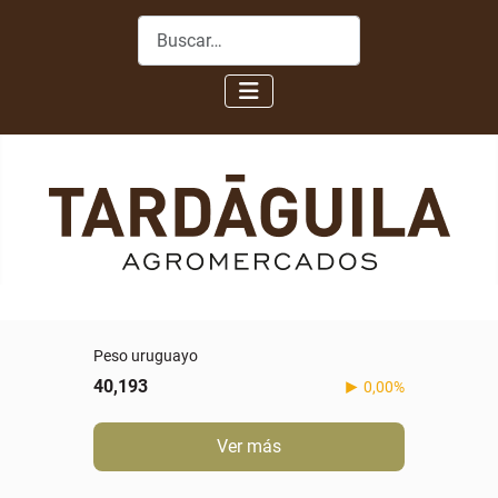
Buscar
Peso uruguayo
40,193
0,00%
Ver más