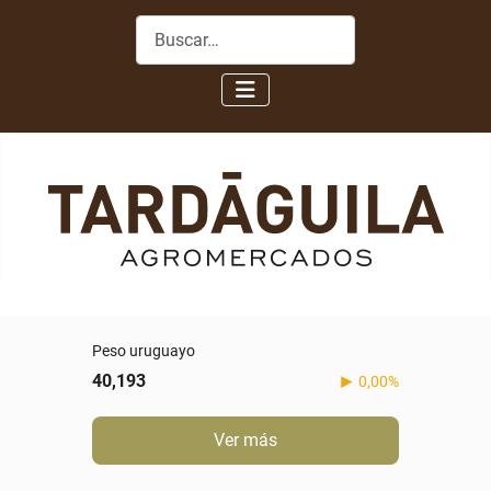
Buscar
Peso uruguayo
40,193
0,00%
Ver más