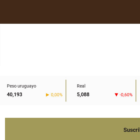
Peso uruguayo
Real
40,193
5,088
0,00%
-0,60%
Suscri