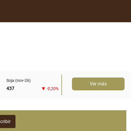
Soja (nov-26)
Ver más
437
-0,20%