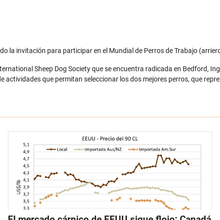
 la invitación para participar en el Mundial de Perros de Trabajo (arriero
International Sheep Dog Society que se encuentra radicada en Bedford, Ing
 de actividades que permitan seleccionar los dos mejores perros, que repr
El mercado cárnico de EEUU sigue flojo; Canadá