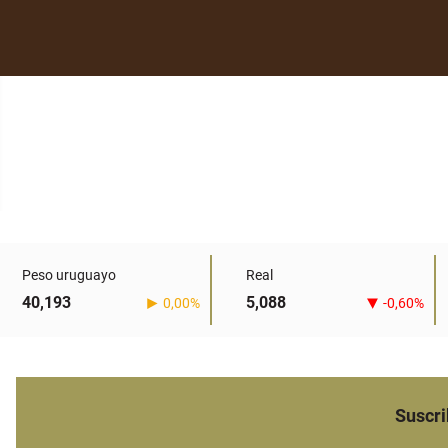
Peso uruguayo
Real
40,193
5,088
0,00%
-0,60%
Suscri