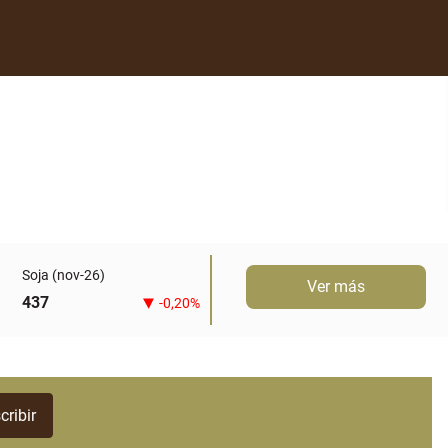
Soja (nov-26)
Ver más
437
-0,20%