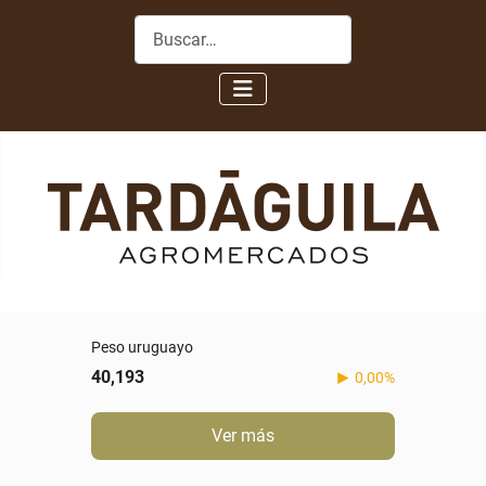
Buscar
Peso uruguayo
40,193
0,00%
Ver más