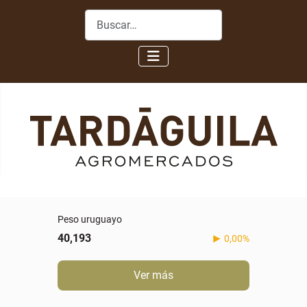
Buscar
Peso uruguayo
40,193
0,00%
Ver más