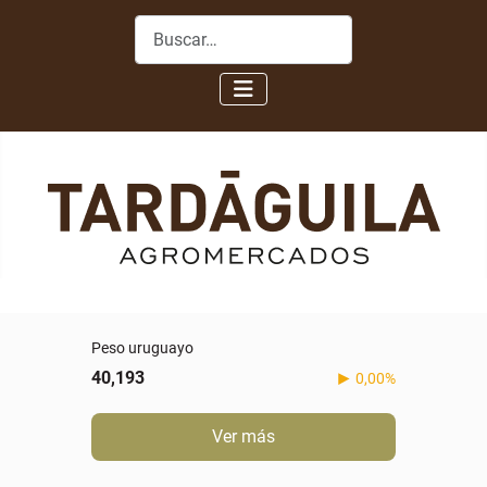
Buscar
Peso uruguayo
40,193
0,00%
Ver más