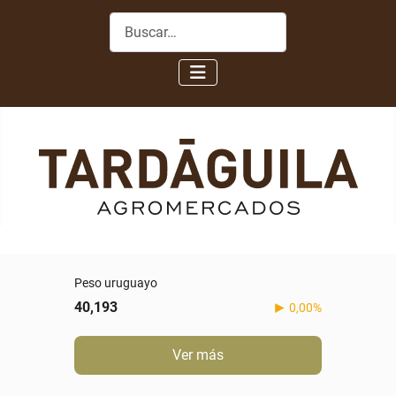
Buscar
Peso uruguayo
40,193
0,00%
Ver más