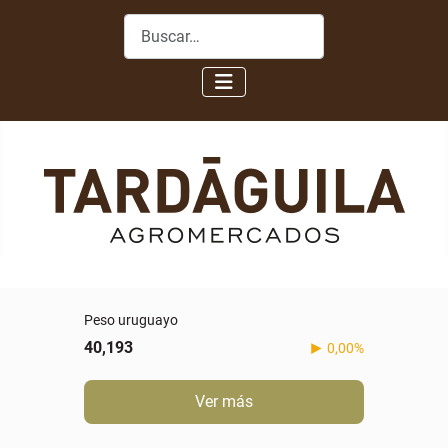
Buscar
Peso uruguayo
40,193
0,00%
Ver más