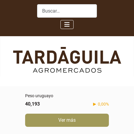
Buscar
Peso uruguayo
40,193
0,00%
Ver más