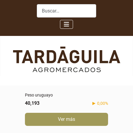
Buscar
Peso uruguayo
40,193
0,00%
Ver más