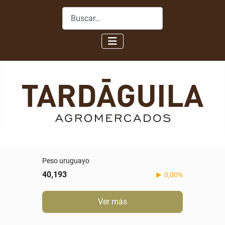
Buscar
Peso uruguayo
40,193
0,00%
Ver más