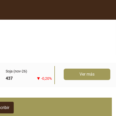
Soja (nov-26)
Ver más
437
-0,20%