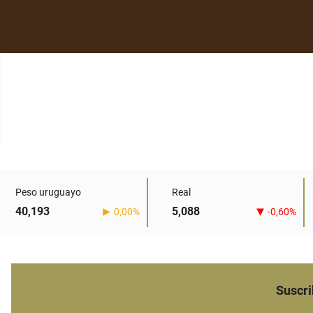
Peso uruguayo
Real
40,193
5,088
0,00%
-0,60%
Suscri