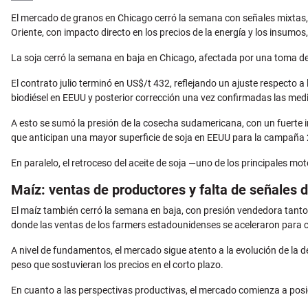
Email
El mercado de granos en Chicago cerró la semana con señales mixtas, 
Oriente, con impacto directo en los precios de la energía y los insumos,
La soja cerró la semana en baja en Chicago, afectada por una toma de
El contrato julio terminó en US$/t 432, reflejando un ajuste respecto
biodiésel en EEUU y posterior corrección una vez confirmadas las medi
A esto se sumó la presión de la cosecha sudamericana, con un fuerte in
que anticipan una mayor superficie de soja en EEUU para la campaña
En paralelo, el retroceso del aceite de soja —uno de los principales mo
Maíz: ventas de productores y falta de señales
El maíz también cerró la semana en baja, con presión vendedora tanto
donde las ventas de los farmers estadounidenses se aceleraron para c
A nivel de fundamentos, el mercado sigue atento a la evolución de la 
peso que sostuvieran los precios en el corto plazo.
En cuanto a las perspectivas productivas, el mercado comienza a posic