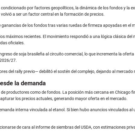
condicionado por factores geopolíticos, la dinámica de los fondos y la e
 volvió a ser un factor central en la formación de precios.
 ganancias de los fondos tras varias ruedas de firmeza apoyadas en el 
 a los máximos recientes. El movimiento respondió a una lógica clásica d
das oficiales.
greso de soja brasileña al circuito comercial, lo que incrementa la ofert
 2026/27.
tores del rally previo— debilitó el sostén del complejo, dejando al mercad
 desde la demanda
 de productores como de fondos. La posición más cercana en Chicago fin
apturar los precios actuales, generando mayor oferta en el mercado.
demanda interna vinculada al etanol. Si bien hubo anuncios vinculados al
ionarse de cara al informe de siembras del USDA, con estimaciones privad