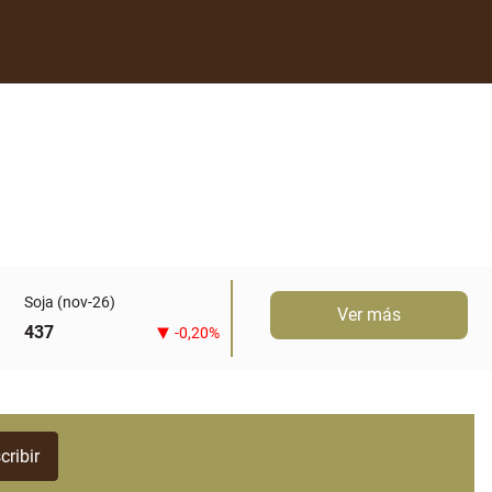
Soja (nov-26)
Ver más
437
-0,20%