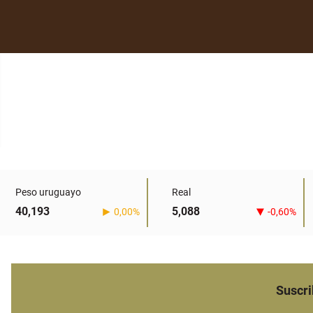
Peso uruguayo
Real
40,193
5,088
0,00%
-0,60%
Suscri