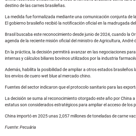
destino de las carnes brasileñas.
La medida fue formalizada mediante una comunicación conjunta de la A
El gobierno brasileño recibió la notificación oficial en la madrugada de
Brasil buscaba este reconocimiento desde junio de 2024, cuando la Or
agenda de la reciente misión oficial del ministro de Agricultura, André 
En la práctica, la decisión permitirá avanzar en las negociaciones pa
internas y cálculos biliares bovinos utilizados por la industria farmacé
Además, habilita la posibilidad de ampliar a otros estados brasileño
los envíos de cuero wet blue al mercado chino.
Fuentes del sector indicaron que el protocolo sanitario para las expo
La decisión se suma al reconocimiento otorgado este año por China a
estatus son considerados estratégicos para ampliar el acceso de los 
China importó en 2025 unas 2,057 millones de toneladas de carne vacun
Fuente: Pecuária