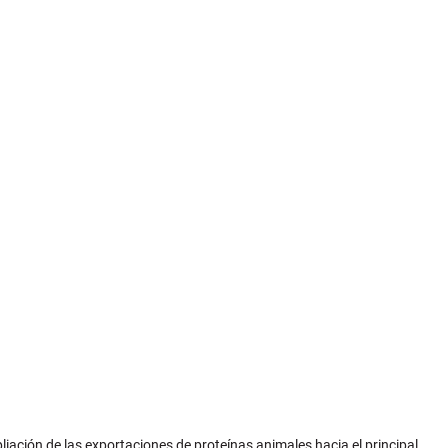
liación de las exportaciones de proteínas animales hacia el principal