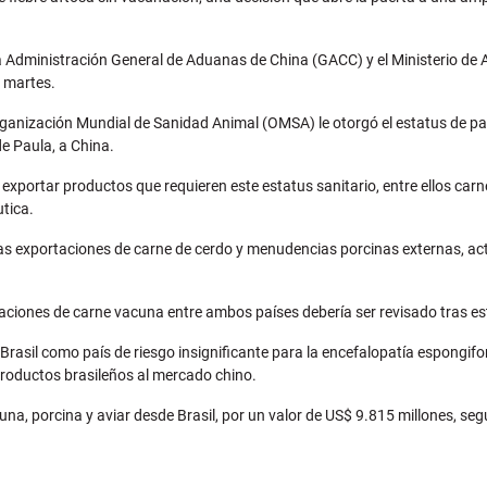
dministración General de Aduanas de China (GACC) y el Ministerio de Ag
l martes.
ganización Mundial de Sanidad Animal (OMSA) le otorgó el estatus de país
de Paula, a China.
ra exportar productos que requieren este estatus sanitario, entre ellos
utica.
s las exportaciones de carne de cerdo y menudencias porcinas externas, a
rtaciones de carne vacuna entre ambos países debería ser revisado tras e
 Brasil como país de riesgo insignificante para la encefalopatía espong
productos brasileños al mercado chino.
a, porcina y aviar desde Brasil, por un valor de US$ 9.815 millones, se