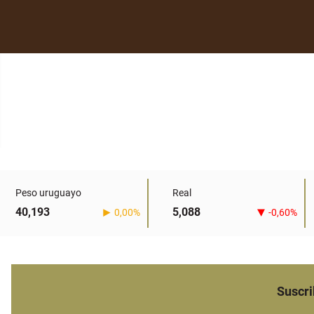
Peso uruguayo
Real
40,193
5,088
0,00%
-0,60%
Suscri