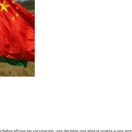
de fiebre aftosa sin vacunación, una decisión que abre la puerta a una amp