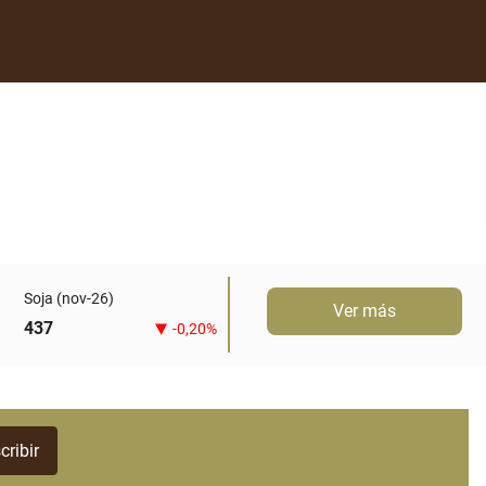
Soja (nov-26)
Ver más
437
-0,20%