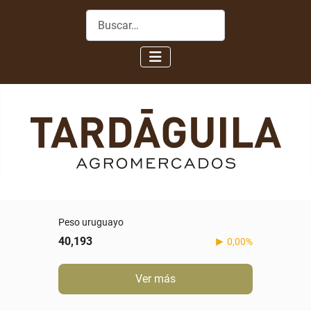
Buscar
Peso uruguayo
40,193
0,00%
Ver más