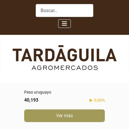
Buscar
Peso uruguayo
40,193
0,00%
Ver más