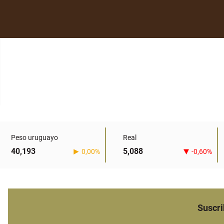
Peso uruguayo
Real
40,193
5,088
0,00%
-0,60%
Suscri