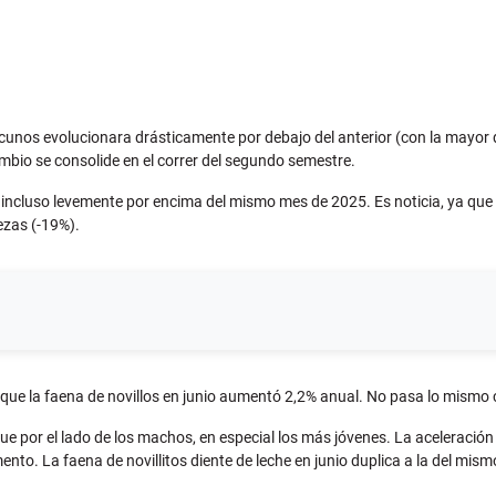
cunos evolucionara drásticamente por debajo del anterior (con la mayor 
ambio se consolide en el correr del segundo semestre.
 o incluso levemente por encima del mismo mes de 2025. Es noticia, ya qu
zas (-19%).
 que la faena de novillos en junio aumentó 2,2% anual. No pasa lo mismo 
legue por el lado de los machos, en especial los más jóvenes. La aceleraci
ento. La faena de novillitos diente de leche en junio duplica a la del mism