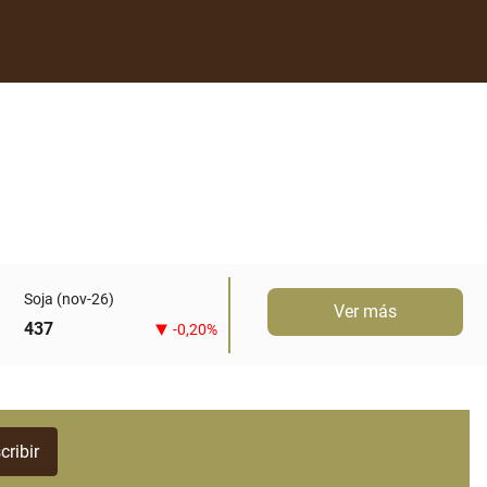
Soja (nov-26)
Ver más
437
-0,20%