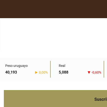
Peso uruguayo
Real
40,193
5,088
0,00%
-0,60%
Suscri