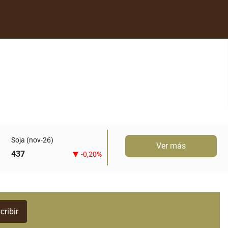
Soja (nov-26)
Ver más
437
-0,20%