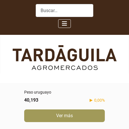
Buscar
Peso uruguayo
40,193
0,00%
Ver más