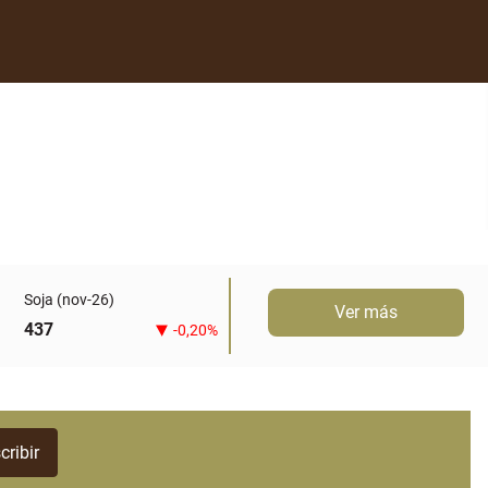
Soja (nov-26)
Ver más
437
-0,20%