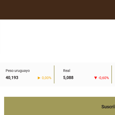
Peso uruguayo
Real
40,193
5,088
0,00%
-0,60%
Suscri