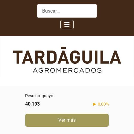
Buscar
Peso uruguayo
40,193
0,00%
Ver más