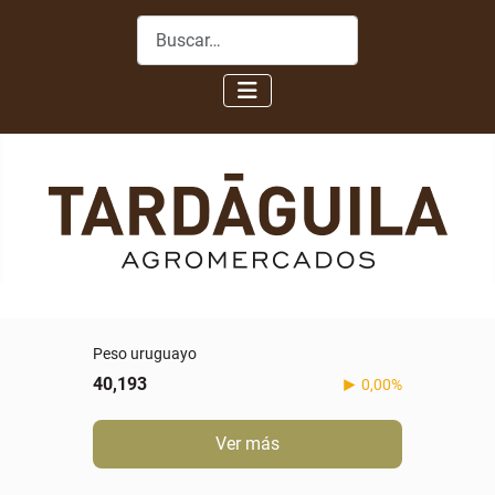
Buscar
Peso uruguayo
40,193
0,00%
Ver más