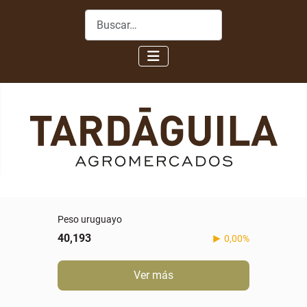
Buscar
Peso uruguayo
40,193
0,00%
Ver más