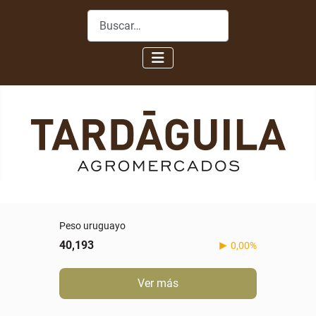
Buscar
Peso uruguayo
40,193
0,00%
Ver más