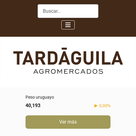
Buscar
Peso uruguayo
40,193
0,00%
Ver más