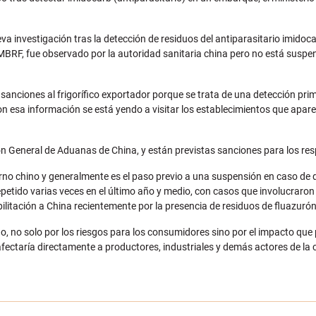
va investigación tras la detección de residuos del antiparasitario imido
 MBRF, fue observado por la autoridad sanitaria china pero no está suspe
ciones al frigorífico exportador porque se trata de una detección prima
con esa información se está yendo a visitar los establecimientos que apar
ión General de Aduanas de China, y están previstas sanciones para los re
no chino y generalmente es el paso previo a una suspensión en caso de d
etido varias veces en el último año y medio, con casos que involucraron 
bilitación a China recientemente por la presencia de residuos de fluazuró
do, no solo por los riesgos para los consumidores sino por el impacto que 
ectaría directamente a productores, industriales y demás actores de la 