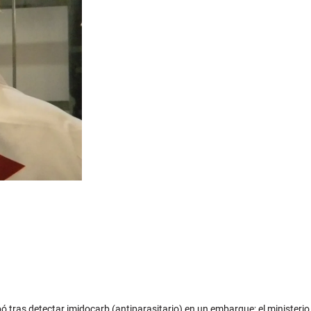
ó tras detectar imidocarb (antiparasitario) en un embarque; el ministerio