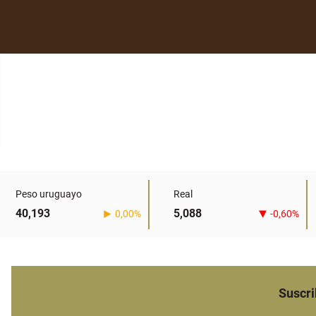
Peso uruguayo
Real
40,193
5,088
0,00%
-0,60%
Suscri