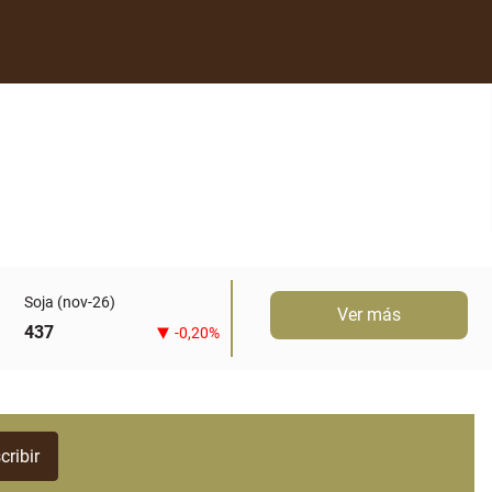
Soja (nov-26)
Ver más
437
-0,20%