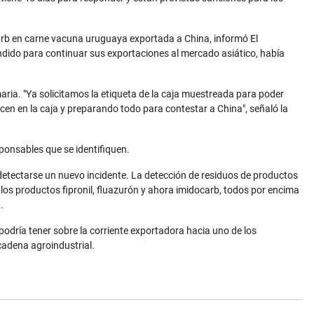
carb en carne vacuna uruguaya exportada a China, informó El
ndido para continuar sus exportaciones al mercado asiático, había
ria. "Ya solicitamos la etiqueta de la caja muestreada para poder
ecen en la caja y preparando todo para contestar a China", señaló la
sponsables que se identifiquen.
etectarse un nuevo incidente. La detección de residuos de productos
los productos fipronil, fluazurón y ahora imidocarb, todos por encima
n.
podría tener sobre la corriente exportadora hacia uno de los
cadena agroindustrial.