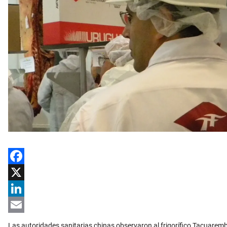
Facebook
X
LinkedIn
Email
Las autoridades sanitarias chinas observaron al frigorífico Tacuaremb