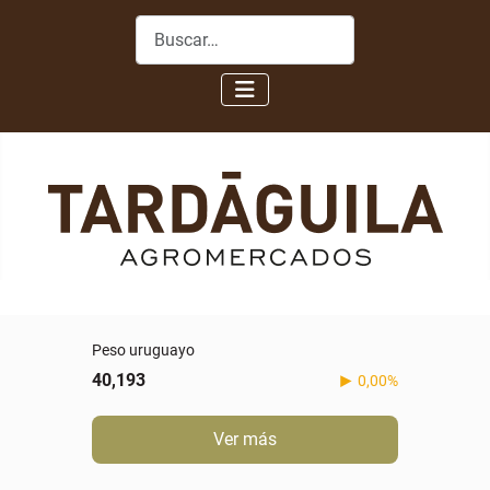
Buscar
Peso uruguayo
40,193
0,00%
Ver más