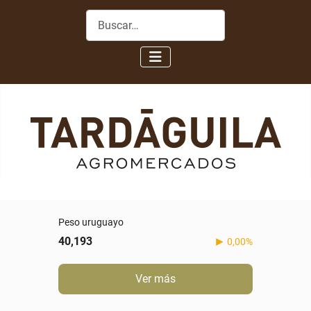
Buscar
Peso uruguayo
40,193
0,00%
Ver más