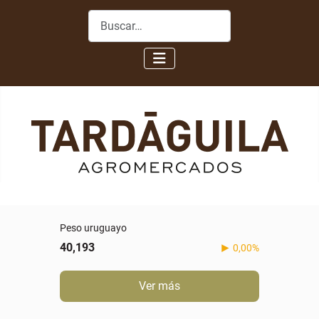
Buscar
Peso uruguayo
40,193
0,00%
Ver más