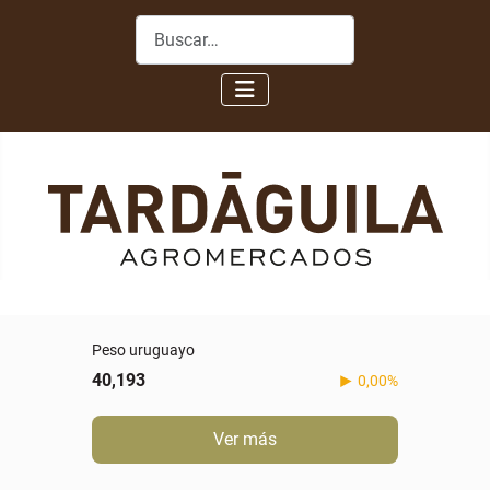
Buscar
Peso uruguayo
40,193
0,00%
Ver más