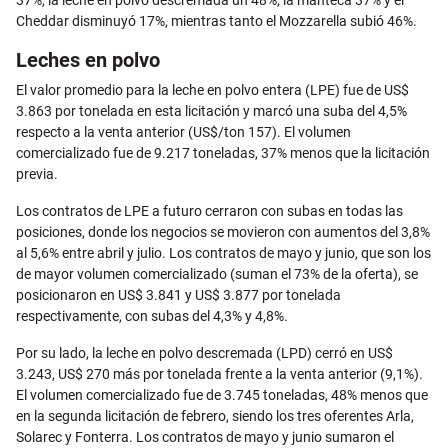
37%, la leche en polvo descremada un 48%, la manteca 37% y el
Cheddar disminuyó 17%, mientras tanto el Mozzarella subió 46%.
Leches en polvo
El valor promedio para la leche en polvo entera (LPE) fue de US$
3.863 por tonelada en esta licitación y marcó una suba del 4,5%
respecto a la venta anterior (US$/ton 157). El volumen
comercializado fue de 9.217 toneladas, 37% menos que la licitación
previa.
Los contratos de LPE a futuro cerraron con subas en todas las
posiciones, donde los negocios se movieron con aumentos del 3,8%
al 5,6% entre abril y julio. Los contratos de mayo y junio, que son los
de mayor volumen comercializado (suman el 73% de la oferta), se
posicionaron en US$ 3.841 y US$ 3.877 por tonelada
respectivamente, con subas del 4,3% y 4,8%.
Por su lado, la leche en polvo descremada (LPD) cerró en US$
3.243, US$ 270 más por tonelada frente a la venta anterior (9,1%).
El volumen comercializado fue de 3.745 toneladas, 48% menos que
en la segunda licitación de febrero, siendo los tres oferentes Arla,
Solarec y Fonterra. Los contratos de mayo y junio sumaron el