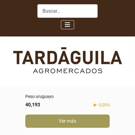
Buscar
Peso uruguayo
40,193
0,00%
Ver más