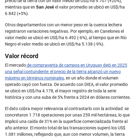
precio de la tierra con un valor medio de US$/ha 9.707 (+20%),
mientras que en
San José
el valor promedio se ubicó en US$/ha
6.842 (+5%).
Otros departamentos con un menor peso en la cuenca lechera
registraron variaciones negativas. Por ejemplo, en Canelones el
valor medio se ubicó en US$/ha 6.492 (-6%), al tiempo que en Río
Negro el valor medio se ubicó en US$/ha 5.138 (-9%).
Valor récord
El mercado
de compraventa de campos en Uruguay dejó en 2025
una señal contundente: el precio de la tierra alcanzó un nuevo
máximo en términos nominales
, en un año donde el volumen
operado cayó con fuerza. De acuerdo con DIEA, el valor promedio
se ubicó en US$/ha 4.178, el mayor registro de toda la serie
histórica y con una suba de 5% frente a 2024 en dólares corrientes.
El dato cobra mayor relevancia al contrastarlo con la actividad: se
concretaron 1.718 operaciones por unas 259 mil hectáreas, lo que
implicó una caída de 31% en la superficie comercializada frente al
año anterior. El monto total de las transacciones superó los US$
1.081 millones, reflejando que, aun con menor volumen, la tierra