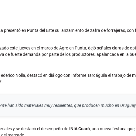
sa presentó en Punta del Este su lanzamiento de zafra de forrajeras, con
lizado este jueves en el marco de Agro en Punta, dejó señales claras de o
a de fuerte demanda por parte de los productores, apalancada en la bu
. Federico Nolla, destacó en diálogo con Informe Tardáguila el trabajo de m
7.
lmente han sido materiales muy resilientes, que producen mucho en Urugua
eriales y se destacó el desempeño de
INIA Cuaró
, una nueva festuca que,
s del mercado.