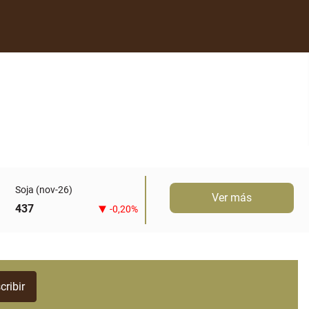
Soja (nov-26)
Ver más
437
-0,20%