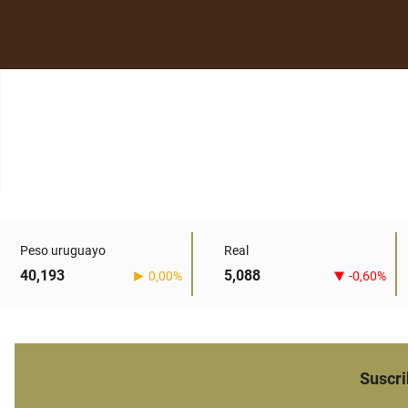
Peso uruguayo
Real
40,193
5,088
0,00%
-0,60%
Suscri