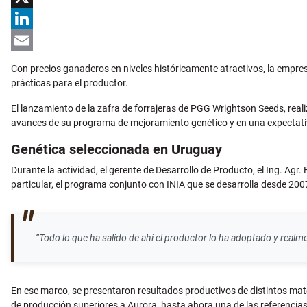
X
LinkedIn
Email
Con precios ganaderos en niveles históricamente atractivos, la empre
prácticas para el productor.
El lanzamiento de la zafra de forrajeras de
PGG Wrightson Seeds
, rea
avances de su programa de mejoramiento genético y en una expectativ
Genética seleccionada en Uruguay
Durante la actividad, el gerente de Desarrollo de Producto, el Ing. Agr
particular, el programa conjunto con INIA que se desarrolla desde 200
“Todo lo que ha salido de ahí el productor lo ha adoptado y rea
En ese marco, se presentaron resultados productivos de distintos mat
de producción superiores a Aurora, hasta ahora una de las referencia