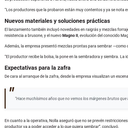
“Los productores que la probaron están muy contentos y ya se nota ese
Nuevos materiales y soluciones prácticas
El lanzamiento también incluyó novedades en raigrás y mezclas forraje
resistencia a brusone, y el nuevo
Magno II
, evolución del conocido Ma
Además, la empresa presentó mezclas prontas para sembrar —como dact
“El productor recibe la bolsa, la pone en la sembradora y siembra. La i
Expectativas para la zafra
De cara al arranque de la zafra, desde la empresa visualizan un escen
“Hace muchísimos años que no vemos los márgenes brutos que hoy
En cuanto a la operativa, Nolla aseguró que no se prevén restriccione
productor va a poder acceder a lo que quiera sembrar”, concluyó.