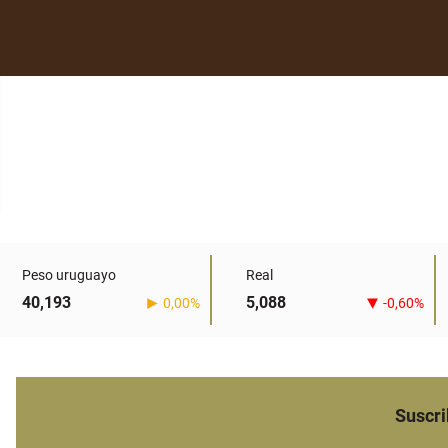
Peso uruguayo
Real
40,193
5,088
0,00%
-0,60%
Suscri