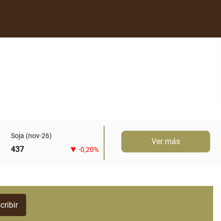
Soja (nov-26)
Ver más
437
-0,20%