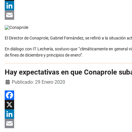
X
LinkedIn
Email
El Director de Conaprole, Gabriel Fernández, se refirió a la situación a
En diálogo con IT Lechería, sostuvo que “climáticamente en general vi
de fines de diciembre y principios de enero”.
Hay expectativas en que Conaprole suba 
Detalles
Publicado: 29 Enero 2020
Facebook
X
LinkedIn